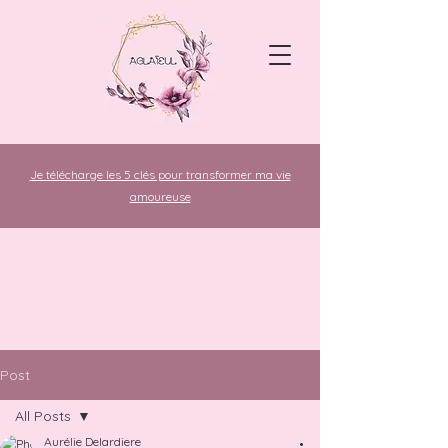
Je télécharge les 5 clés pour transformer ma vie
amoureuse
Post
All Posts
Aurélie Delardiere