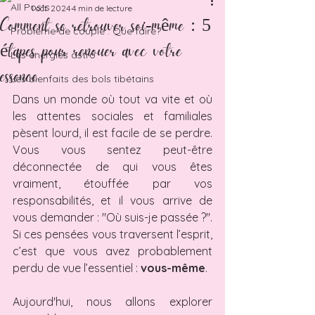
All Posts
1 oct. 2024
4 min de lecture
Comment se retrouver soi-même : 5
Problème de couple : Que faire?
étapes pour renouer avec votre
Les énergies astro
essence
Les bienfaits des bols tibétains
Dans un monde où tout va vite et où 
les attentes sociales et familiales 
pèsent lourd, il est facile de se perdre. 
Vous vous sentez peut-être 
déconnectée de qui vous êtes 
vraiment, étouffée par vos 
responsabilités, et il vous arrive de 
vous demander : "Où suis-je passée ?". 
Si ces pensées vous traversent l’esprit, 
c’est que vous avez probablement 
perdu de vue l’essentiel : 
vous-même
.
Aujourd'hui, nous allons explorer 