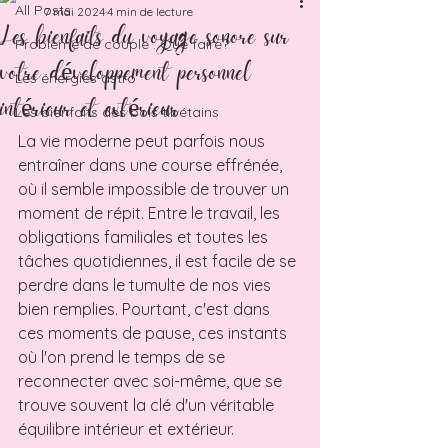
All Posts
7 mai 2024
4 min de lecture
Les bienfaits du voyage sonore sur
Problème de couple : Que faire?
votre développement personnel
Les énergies astro
intérieur et extérieur
Les bienfaits des bols tibétains
La vie moderne peut parfois nous 
entraîner dans une course effrénée, 
où il semble impossible de trouver un 
moment de répit. Entre le travail, les 
obligations familiales et toutes les 
tâches quotidiennes, il est facile de se 
perdre dans le tumulte de nos vies 
bien remplies. Pourtant, c'est dans 
ces moments de pause, ces instants 
où l'on prend le temps de se 
reconnecter avec soi-même, que se 
trouve souvent la clé d'un véritable 
équilibre intérieur et extérieur.