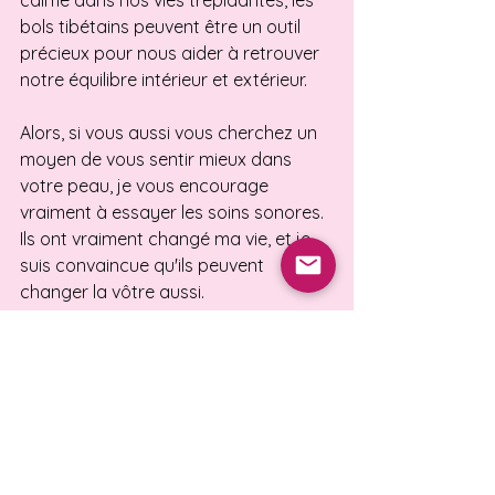
calme dans nos vies trépidantes, les 
bols tibétains peuvent être un outil 
précieux pour nous aider à retrouver 
notre équilibre intérieur et extérieur.
Alors, si vous aussi vous cherchez un 
moyen de vous sentir mieux dans 
votre peau, je vous encourage 
vraiment à essayer les soins sonores. 
Ils ont vraiment changé ma vie, et je 
suis convaincue qu'ils peuvent 
changer la vôtre aussi. 
Découvre les prochaines dates à Douvaine et Annecy
bols tibétains
voyage sonore
voyage sonore bienfaits
Les bienfaits des bols tibétains