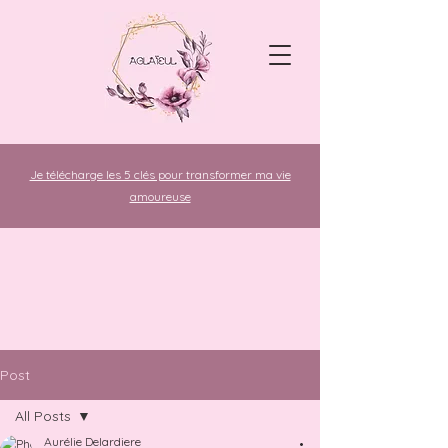
Je télécharge les 5 clés pour transformer ma vie
amoureuse
Post
All Posts
Aurélie Delardiere