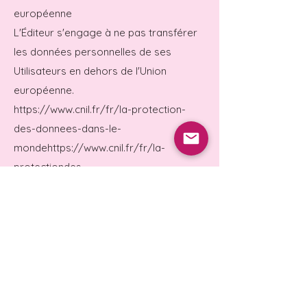
européenne
L'Éditeur s'engage à ne pas transférer
les données personnelles de ses
Utilisateurs en dehors de l'Union
européenne.
https://www.cnil.fr/fr/la-protection-
des-donnees-dans-le-
mondehttps://www.cnil.fr/fr/la-
protectiondes-
donnees-dans-le-monde
14- Modification de la politique de
confidentialité
En cas de modification de la présente
Politique de Confidentialité,