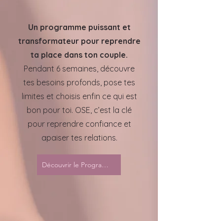
Un programme puissant et
transformateur pour reprendre
ta place dans ton couple.
Pendant 6 semaines, découvre
tes besoins profonds, pose tes
limites et choisis enfin ce qui est
bon pour toi. OSE, c’est la clé
pour reprendre confiance et
apaiser tes relations.
Découvrir le Programme OSE