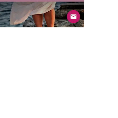
Retrouve-moi sur mes réseaux !
Plus d'amour sur Instagram
Clique ici pour donner
ton avis