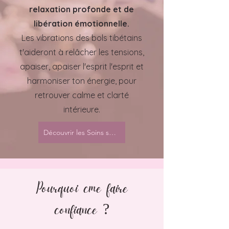
relaxation profonde et de
libération émotionnelle.
Les vibrations des bols tibétains
t'aideront à relâcher les tensions,
apaiser, apaiser l'esprit l'esprit et
harmoniser ton énergie, pour
retrouver calme et clarté
intérieure.
Découvrir les Soins sonores
Pourquoi cme faire
confiance ?